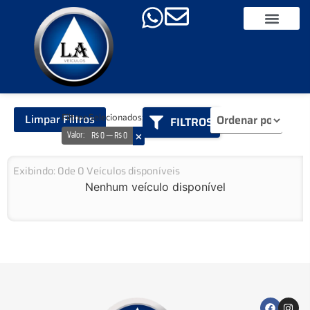
Limpar Filtros
Filtros Selecionados:
FILTROS
×
Valor
:
R$ 0 — R$ 0
Exibindo:
0
de
0
Veículos disponíveis
Nenhum veículo disponível