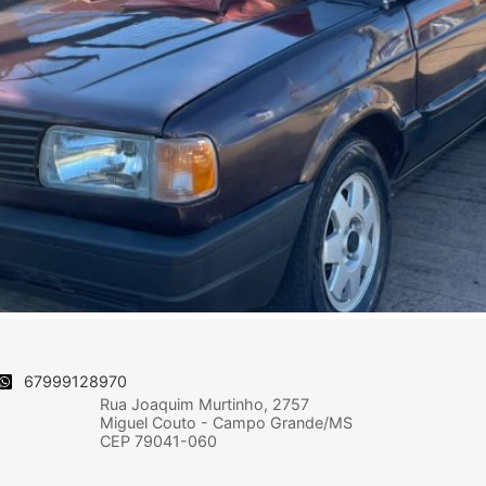
67999128970
Rua Joaquim Murtinho, 2757
Miguel Couto - Campo Grande/MS
CEP 79041-060