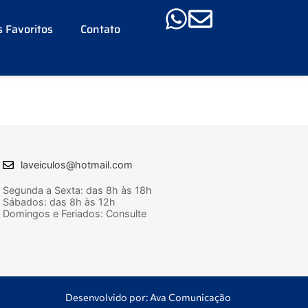
 Favoritos
Contato
laveiculos@hotmail.com
Segunda a Sexta: das 8h às 18h
Sábados: das 8h às 12h
Domingos e Feriados: Consulte
Desenvolvido por: Ava Comunicação