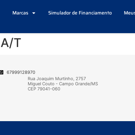
e
Marcas
Simulador de Financiamento
Meus
 A/T
67999128970
Rua Joaquim Murtinho, 2757
Miguel Couto - Campo Grande/MS
CEP 79041-060